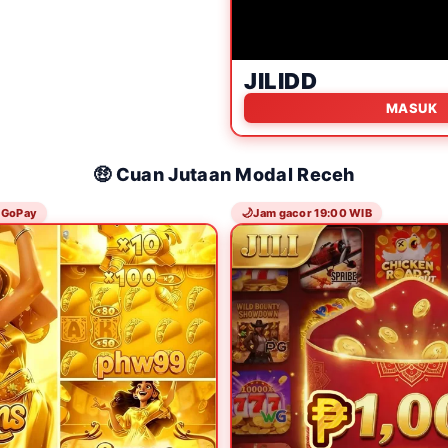
JILIDD
MASUK
🤑 Cuan Jutaan Modal Receh
🌙
· GoPay
Jam gacor 19:00 WIB