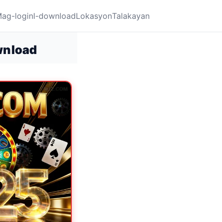
ag-login
I-download
Lokasyon
Talakayan
wnload