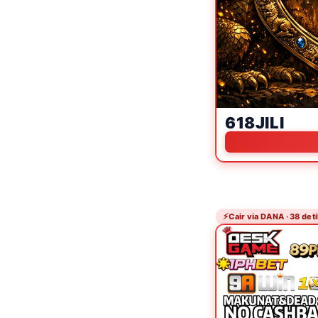
618JILI
⚡
Cair via DANA · 38 det