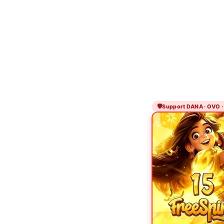
🛡️
Support DANA · OVO 