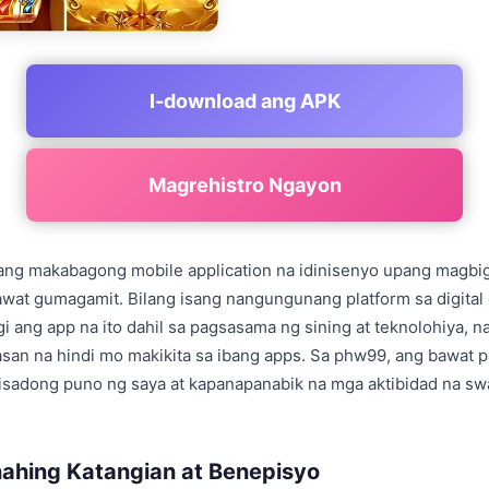
I-download ang APK
Magrehistro Ngayon
ang makabagong mobile application na idinisenyo upang magbig
awat gumagamit. Bilang isang nangungunang platform sa digital
ang app na ito dahil sa pagsasama ng sining at teknolohiya, n
san na hindi mo makikita sa ibang apps. Sa phw99, ang bawat p
isadong puno ng saya at kapanapanabik na mga aktibidad na sw
hing Katangian at Benepisyo