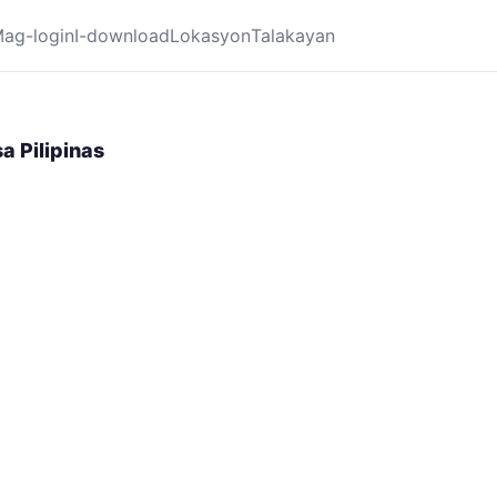
ag-login
I-download
Lokasyon
Talakayan
 Pilipinas