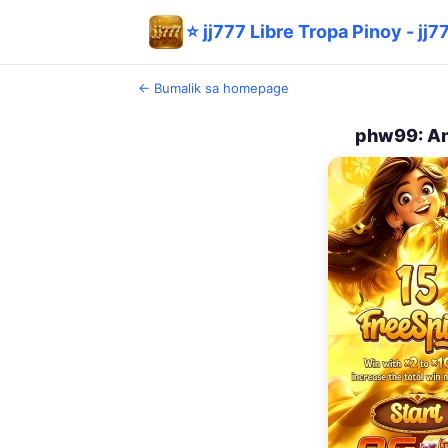
⭐ jj777 Libre Tropa Pinoy - jj
← Bumalik sa homepage
phw99: An