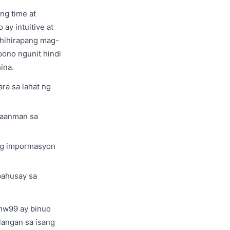
ng time at
ay intuitive at
ahihirapang mag-
ono ngunit hindi
ina.
ra sa lahat ng
saanman sa
ang impormasyon
pahusay sa
hw99 ay binuo
langan sa isang