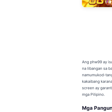
Ang phw99 ay is
na libangan sa b
namumukod-tangi 
kakaibang karana
screen ay garant
mga Pilipino.
Mga Panguna