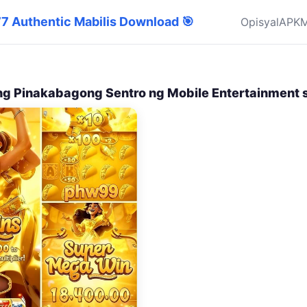
777 Authentic Mabilis Download 🎯
Opisyal
APK
M
g Pinakabagong Sentro ng Mobile Entertainment sa