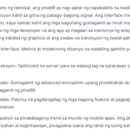
eto ng teknikal, ang phw99 ay nag-aalok ng napakabilis na loadi
syon kahit sa gitna ng pabago-bagong signal. Ang interface nito 
ihin, kaya naman kahit ang mga baguhang gumagamit ay hindi m
ro ng mga developer na ang app ay magaan sa memorya ng telep
ang kalidad ng graphics at ang swabe na transisyon ng bawat pah
 Interface: Malinis at modernong disenyo na madaling gamitin pa
neksyon: Optimized na server para sa walang lag na karanasan 
urado: Gumagamit ng advanced encryption upang protektahan 
agamit ng phw99.
date: Patuloy na pagdaragdag ng mga bagong feature at pagpa
rmance.
ahuli sa pinakabagong trend sa mundo ng mobile apps. Ang p
siyahan at kaginhawaan, pinagsama-sama ang lahat ng iyong kai