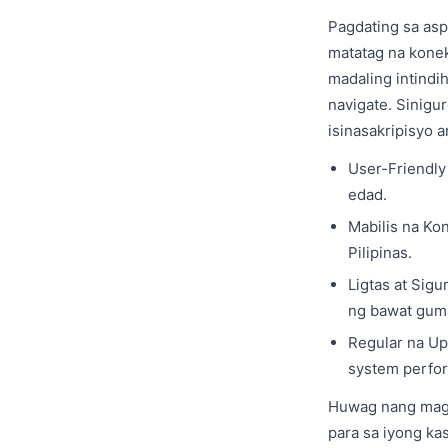
Pagdating sa asp
matatag na konek
madaling intind
navigate. Sinigu
isinasakripisyo 
User-Friendly
edad.
Mabilis na Ko
Pilipinas.
Ligtas at Sig
ng bawat gum
Regular na Up
system perfo
Huwag nang magp
para sa iyong ka