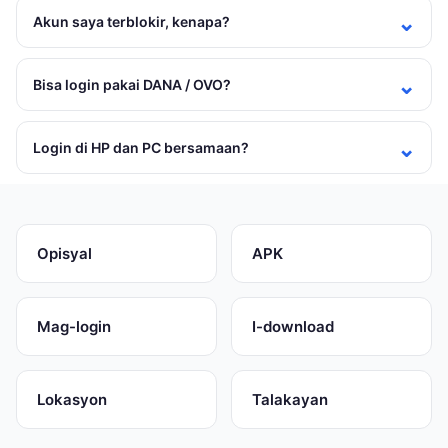
Akun saya terblokir, kenapa?
Bisa login pakai DANA / OVO?
Login di HP dan PC bersamaan?
Opisyal
APK
Mag-login
I-download
Lokasyon
Talakayan