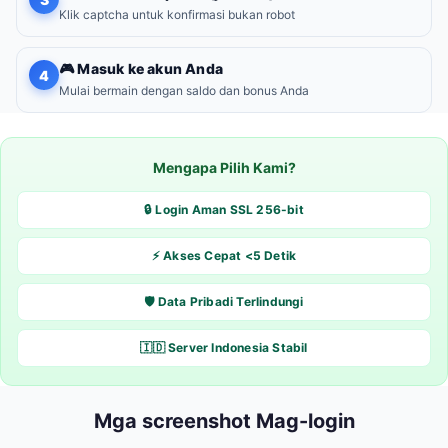
Klik captcha untuk konfirmasi bukan robot
🎮 Masuk ke akun Anda
4
Mulai bermain dengan saldo dan bonus Anda
Mengapa Pilih Kami?
🔒 Login Aman SSL 256-bit
⚡ Akses Cepat <5 Detik
🛡️ Data Pribadi Terlindungi
🇮🇩 Server Indonesia Stabil
Mga screenshot Mag-login