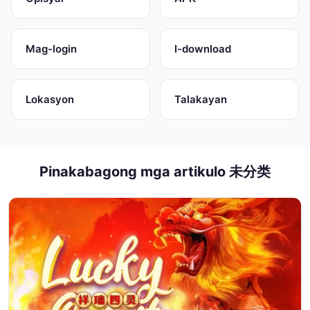
Mag-login
I-download
Lokasyon
Talakayan
Pinakabagong mga artikulo 未分类