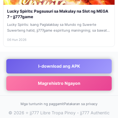
Lucky Spirits: Pagsusuri sa Makulay na Slot ng MEGA
7 – jj777game
Lucky Spirits: Isang Paglalakbay sa Mundo ng Suwerte
Suwerteng hatid, jj777game espiritung maningning; sa bawat
ikot, kapalaran ay gising. Ang...
06 Hun 2026
I-download ang APK
Magrehistro Ngayon
Mga tuntunin ng paggamit
Patakaran sa privacy
© 2026 ⭐ jj777 Libre Tropa Pinoy - jj777 Authentic