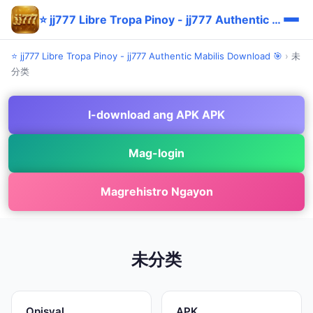
⭐ jj777 Libre Tropa Pinoy - jj777 Authentic Mabilis Download 🎯
⭐ jj777 Libre Tropa Pinoy - jj777 Authentic Mabilis Download 🎯
›
未
分类
I-download ang APK APK
Mag-login
Magrehistro Ngayon
未分类
Opisyal
APK