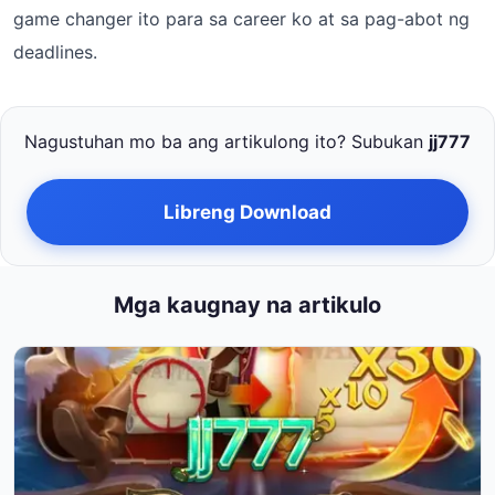
game changer ito para sa career ko at sa pag-abot ng
deadlines.
Nagustuhan mo ba ang artikulong ito? Subukan
jj777
Libreng Download
Mga kaugnay na artikulo