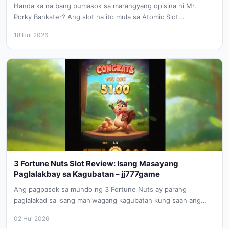
Handa ka na bang pumasok sa marangyang opisina ni Mr.
Porky Bankster? Ang slot na ito mula sa Atomic Slot...
18 Hul 2026
3 Fortune Nuts Slot Review: Isang Masayang
Paglalakbay sa Kagubatan – jj777game
Ang pagpasok sa mundo ng 3 Fortune Nuts ay parang
paglalakad sa isang mahiwagang kagubatan kung saan ang
bawat sulok...
02 Hul 2026