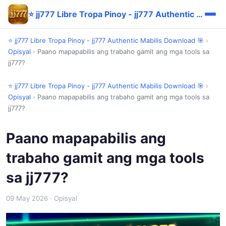
⭐ jj777 Libre Tropa Pinoy - jj777 Authentic Mabilis Download 🎯
⭐ jj777 Libre Tropa Pinoy - jj777 Authentic Mabilis Download 🎯
›
Opisyal
›
Paano mapapabilis ang trabaho gamit ang mga tools sa
jj777?
⭐ jj777 Libre Tropa Pinoy - jj777 Authentic Mabilis Download 🎯
›
Opisyal
›
Paano mapapabilis ang trabaho gamit ang mga tools sa
jj777?
Paano mapapabilis ang
trabaho gamit ang mga tools
sa jj777?
09 May 2026
· Opisyal