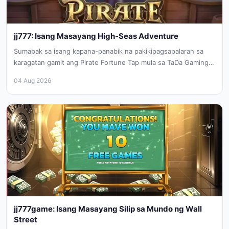
jj777: Isang Masayang High-Seas Adventure
Sumabak sa isang kapana-panabik na pakikipagsapalaran sa
karagatan gamit ang Pirate Fortune Tap mula sa TaDa Gaming,
kung saan ang...
04 Aug 2026
jj777game: Isang Masayang Silip sa Mundo ng Wall
Street